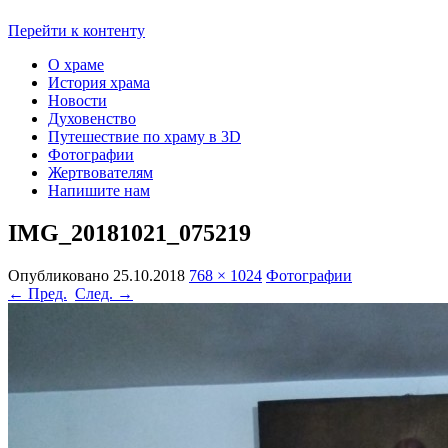
Перейти к контенту
О храме
История храма
Новости
Духовенство
Путешествие по храму в 3D
Фотографии
Жертвователям
Напишите нам
IMG_20181021_075219
Опубликовано
25.10.2018
768 × 1024
Фотографии
← Пред.
След. →