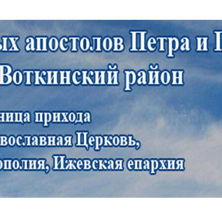
Апостолов Петра и Павла с. С