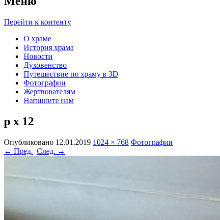
Меню
Перейти к контенту
О храме
История храма
Новости
Духовенство
Путешествие по храму в 3D
Фотографии
Жертвователям
Напишите нам
р х 12
Опубликовано
12.01.2019
1024 × 768
Фотографии
← Пред.
След. →