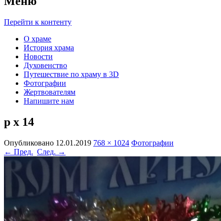
Меню
Перейти к контенту
О храме
История храма
Новости
Духовенство
Путешествие по храму в 3D
Фотографии
Жертвователям
Напишите нам
р х 14
Опубликовано
12.01.2019
768 × 1024
Фотографии
← Пред.
След. →