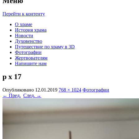
Меню
Перейти к контенту
О храме
История храма
Новости
Духовенство
Путешествие по храму в 3D
Фотографии
Жертвователям
Напишите нам
р х 17
Опубликовано
12.01.2019
768 × 1024
Фотографии
← Пред.
След. →