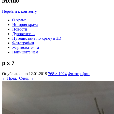
Меню
Перейти к контенту
О храме
История храма
Новости
Духовенство
Путешествие по храму в 3D
Фотографии
Жертвователям
Напишите нам
р х 7
Опубликовано
12.01.2019
768 × 1024
Фотографии
← Пред.
След. →